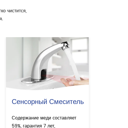
ко чистится,
я.
Сенсорный Смеситель
С
Содержание меди составляет
С
59%, гарантия 7 лет,
59