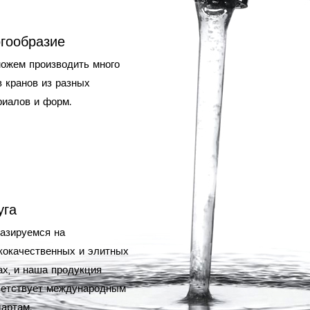
гообразие
ожем производить много
в кранов из разных
риалов и форм.
уга
азируемся на
кокачественных и элитных
ах, и наша продукция
ветствует международным
дартам.