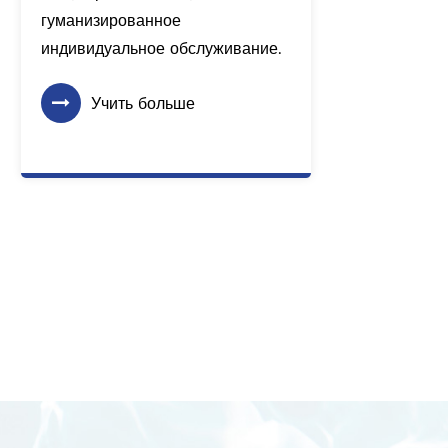
гуманизированное
г
индивидуальное обслуживание.
и
Учить больше