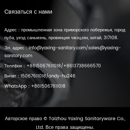
Связаться с нами
Адрес：промышленная зона приморского побережья, город
пуба, уезд саньмэнь, провинция чжэцзян, китай, 317108.
Эл. адрес：
info@yaxing-sanitary.com
/
sales@yaxing-
sanitary.com
Телефон：+8615067611018/+8613738666570
Вичат：15067611018/andy-hu246
WhatsApp：+8615067611018
Авторское право ©
Taizhou Yaxing Sanitaryware Co.,
Ltd.
Все права защищены.